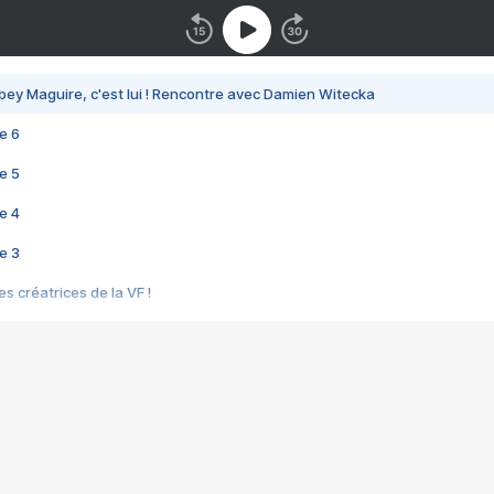
bey Maguire, c'est lui ! Rencontre avec Damien Witecka
e 6
e 5
e 4
e 3
s créatrices de la VF !
e 2
e 1
e Mektoub My Love arrive enfin ! Rencontre avec Shaïn Boumedine et Sal
i : après Toni en famille
elle réalise le bouleversant Dites lui que je l'aime