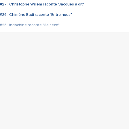
#27 : Christophe Willem raconte "Jacques a dit"
#26 : Chimène Badi raconte "Entre nous"
#25 : Indochine raconte "3e sexe"
#24 : Zaho raconte "C'est chelou"
#23 : Patrick Bruel raconte "Au café des délices"
#22 : Kyo raconte "Le chemin"
#21 : Nolwenn Leroy raconte "Cassé"
#20 : Patrick Hernandez raconte "Born to be alive"
#19 : Lorie raconte "Près de moi"
#18 : Michael Jones raconte "A nos actes manqués" (avec Jean-Jacque
#17 : Khaled raconte "Aïcha"
#16 : Corneille raconte "Parce qu'on vient de loin"
#15 : Indochine raconte "L'aventurier"