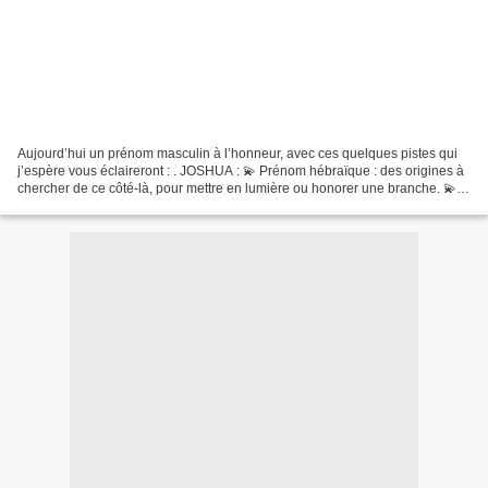
Aujourd’hui un prénom masculin à l’honneur, avec ces quelques pistes qui
j’espère vous éclaireront : . JOSHUA : 💫 Prénom hébraïque : des origines à
chercher de ce côté-là, pour mettre en lumière ou honorer une branche. 💫
Quel est ce secret que l’on ne...