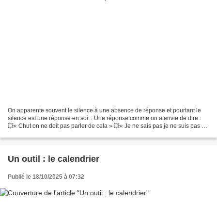
On apparente souvent le silence à une absence de réponse et pourtant le
silence est une réponse en soi. . Une réponse comme on a envie de dire :
💥« Chut on ne doit pas parler de cela » 💥« Je ne sais pas je ne suis pas au
courant et donc dans la confidence...
Un outil : le calendrier
Publié le 18/10/2025 à 07:32