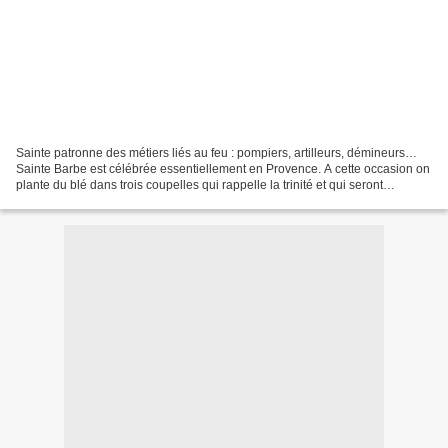
Sainte patronne des métiers liés au feu : pompiers, artilleurs, démineurs…
Sainte Barbe est célébrée essentiellement en Provence. A cette occasion on
plante du blé dans trois coupelles qui rappelle la trinité et qui seront
déposées sur la table du gros...